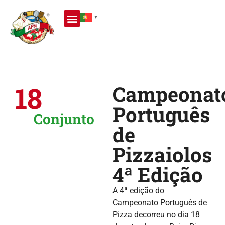
▼
ESCOLA DE PIZZAIOLOS
CAMPEONATO MUNDIAL DE PIZZAIOLOS
18
Campeonat
Português
Conjunto
de
Pizzaiolos
4ª Edição
A 4ª edição do
Campeonato Português de
Pizza decorreu no dia 18