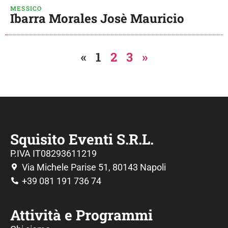
MESSICO
Ibarra Morales Josè Mauricio
«
1
2
3
»
Squisito Eventi S.R.L.
P.IVA IT08293611219
Via Michele Parise 51, 80143 Napoli
+39 081 191 736 74
Attività e Programmi