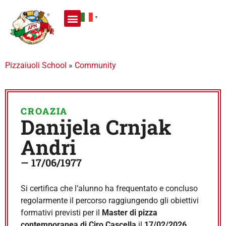
▼
Pizzaiuoli School
»
Community
CROAZIA
Danijela Crnjak
Andri
— 17/06/1977
Si certifica che l’alunno ha frequentato e concluso
regolarmente il percorso raggiungendo gli obiettivi
formativi previsti per il
Master di pizza
contemporanea di Ciro Cascella
il
17/02/2026