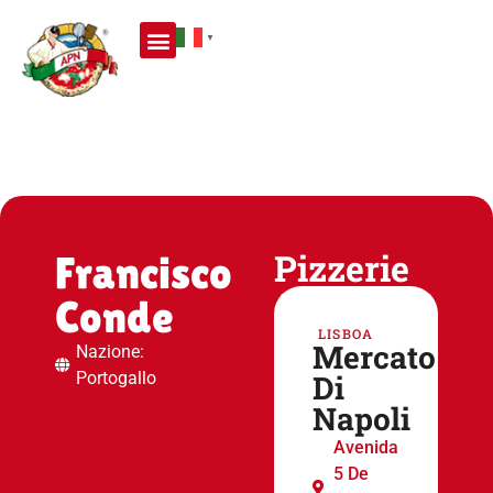
▼
Pizzerie
Francisco
Conde
LISBOA
Mercato
Nazione:
Portogallo
Di
Napoli
Avenida
5 De