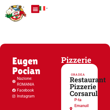
▼
Pizzerie
Eugen
Pocian
ORADEA
Restaurant
Nazione:
ROMANIA
Pizzerie
Facebook
Corsarul
Instagram
P-ta
Emanuil